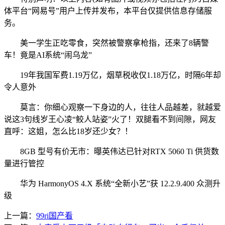
体平台“网易号”用户上传并发布，本平台仅提供信息存储服
务。
美一学生正吃零食，突然被警察拿枪指，还来了8辆警
车！竟是AI系统“闹乌龙”
19年我国军费1.19万亿，烟草税收仅1.18万亿，时隔6年却
令人意外
莫言：你细心观察一下身边的人，往往人品越差，就越爱
说这3句线岁王心凌“鲛人站姿”火了！双腿看不到间隙，网友
直呼：这姐，怎么比18岁还少女？！
8GB 型号有价无市：曝英伟达已针对RTX 5060 Ti 供货数
量进行管控
华为 HarmonyOS 4.X 系统“全新小艺”获 12.2.9.400 众测升
级
上一篇：
99ri国产看