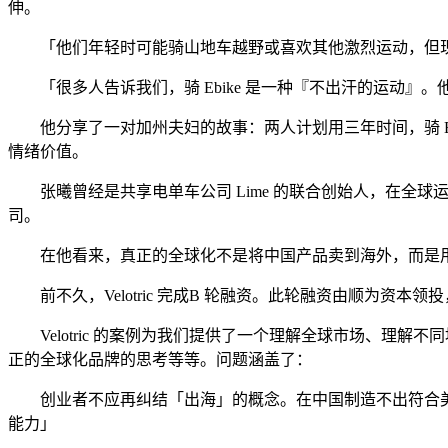
伸。
「他们年轻时可能骑山地车越野或喜欢其他激烈运动，但现在身体跟不上
「很多人告诉我们，骑 Ebike 是一种『不出汗的运动』
他分享了一对加州夫妇的故事：两人计划用三年时间，骑 E-
情绪价值。
张曦曾经是共享电单车公司 Lime 的联合创始人，在全球运营了数百
司。
在他看来，真正的全球化不是将中国产品卖到海外，而是用
前不久，Velotric 完成B 轮融资。此轮融资由顺为资本
Velotric 的案例为我们提供了一个理解全球市场、理解不
正的全球化品牌的思考等等。问题涵盖了：
创业者不应再纠结「出海」的概念。在中国制造不出符合美
能力」