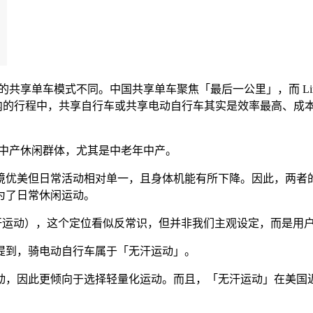
的共享单车模式不同。中国共享单车聚焦「最后一公里」，而 Li
以内的行程中，共享自行车或共享电动自行车其实是效率最高、成本最低
美国中产休闲群体，尤其是中老年中产。
美但日常活动相对单一，且身体机能有所下降。因此，两者的用
为了日常休闲运动。
」（无汗运动），这个定位看似反常识，但并非我们主观设定，而是用
到，骑电动自行车属于「无汗运动」。
，因此更倾向于选择轻量化运动。而且，「无汗运动」在美国近